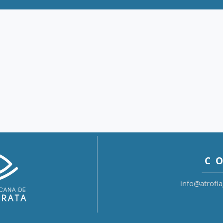
C
info@atrofi