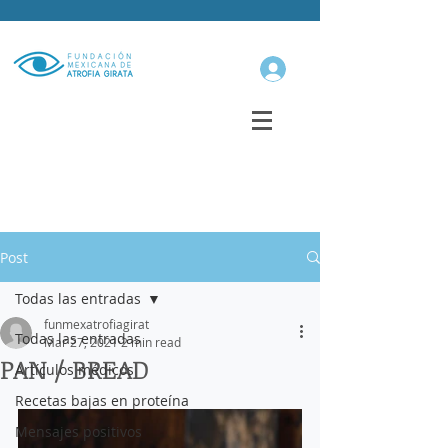
Post
Todas las entradas
funmexatrofiagirat
Todas las entradas
Mar 27, 2021
2 min read
PAN / BREAD
Artículos médicos
Recetas bajas en proteína
Mensajes positivos