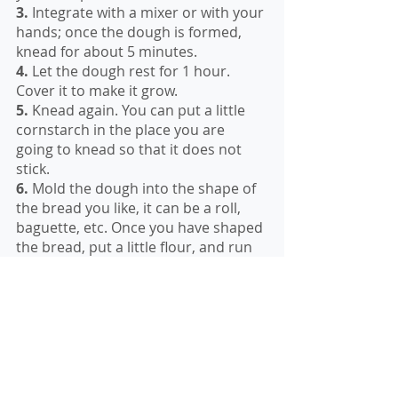
3.
 Integrate with a mixer or with your 
hands; once the dough is formed,  
knead for about 5 minutes.
4.
 Let the dough rest for 1 hour. 
Cover it to make it grow.
5.
 Knead again. You can put a little 
cornstarch in the place you are 
going to knead so that it does not 
stick.
6. 
Mold the dough into the shape of 
the bread you like, it can be a roll, 
baguette, etc. Once you have shaped 
the bread, put a little flour, and run 
the knife over it so that it gives the 
open shape to the bread.
7. 
Cook at 400 F for 25 to 40 minutes. 
Put the bread tray on the top and on 
the bottom put a tray with a glass of 
water so that the bread does not dry 
out. 