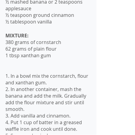
½ mashed banana or 2 teaspoons 
applesauce
½ teaspoon ground cinnamon
½ tablespoon vanilla
MIXTURE:
380 grams of cornstarch
62 grams of plain flour
1 tbsp xanthan gum
1. In a bowl mix the cornstarch, flour 
and xanthan gum.
2. In another container, mash the 
banana and add the milk. Gradually 
add the flour mixture and stir until 
smooth.
3. Add vanilla and cinnamon.
4. Put 1 cup of batter in a greased 
waffle iron and cook until done.